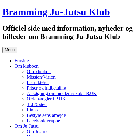
Hop
Bramming Ju-Jutsu Klub
til
indhold
Officiel side med information, nyheder og
billeder om Bramming Ju-Jutsu Klub
Menu
Forside
Om klubben
Om klubben
Mission/Vision
Instruktører
Priser og indbetaling
Ansøgning om medlemsskab i BJJK
Ordensregler i BJJK
Tid & sted
Links
Bestyrelsens arbejde
Facebook gruppe
Om Ju-Jutsu
Om Ju-Jutsu