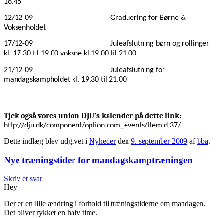
16.45
12/12-09
Graduering for Børne &
Voksenholdet
17/12-09
Juleafslutning børn og rollinger
kl. 17.30 til 19.00 voksne kl.19.00 til 21.00
21/12-09
Juleafslutning for
mandagskampholdet kl. 19.30 til 21.00
Tjek også vores union DJU’s kalender på dette link:
http://dju.dk/component/option,com_events/Itemid,37/
Dette indlæg blev udgivet i
Nyheder
den
9. september 2009
af
bba
.
Nye træningstider for mandagskamptræningen
Skriv et svar
Hey
Der er en lille ændring i forhold til træningstiderne om mandagen.
Det bliver rykket en halv time.