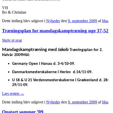
VH
Bo & Christian
Dette indlæg blev udgivet i
Nyheder
den
9. september 2009
af
bba
.
Træningsplan for mandagskamptræning uge 37-52
Skriv et svar
Mandagskamptræning med Jakob
Træningsplan for 2.
Halvår 2009
Mål:
Germany Open i Hanau d. 3-4/10-09.
Danmarksmesterskaberne i Herlev
d.14/11-09.
U 18 & U 21 Verdensmesterskaberne i Grækenland d. 28-
29/11-09.
Læs resten
→
Dette indlæg blev udgivet i
Nyheder
den
9. september 2009
af
bba
.
Opstart sommer ’09