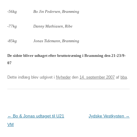
-56kg
Bo Jin Pedersen, Bramming
-77kg
Danny Mathiasen, Ribe
-85kg
Jonas Tidemann, Bramming
De sidste bliver udtaget efter bruttotræning i Bramming den 21-23/9-
07
Dette indlæg blev udgivet i
Nyheder
den
14. september 2007
af
bba
.
Indlægsnavigation
←
Bo & Jonas udtaget til U21
Jydske Vestkysten
→
VM