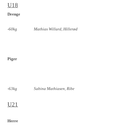
U18
Drenge
-60kg
Mathias Willard, Hillerød
Piger
-63kg
Sabina Mathiasen, Ribe
U21
Herre