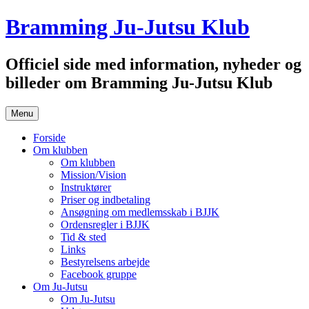
Hop
Bramming Ju-Jutsu Klub
til
indhold
Officiel side med information, nyheder og
billeder om Bramming Ju-Jutsu Klub
Menu
Forside
Om klubben
Om klubben
Mission/Vision
Instruktører
Priser og indbetaling
Ansøgning om medlemsskab i BJJK
Ordensregler i BJJK
Tid & sted
Links
Bestyrelsens arbejde
Facebook gruppe
Om Ju-Jutsu
Om Ju-Jutsu