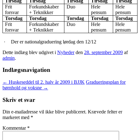
Tirsdag
Tirsdag
Tirsdag
Tirsdag
Tirsdag
Frit
Forkundskaber
Duo
Hele
Hele
forsvar
+ Teknikker
pensum
pensum
Torsdag
Torsdag
Torsdag
Torsdag
Torsdag
Frit
Forkundskaber
Duo
Hele
Hele
forsvar
+ Teknikker
pensum
pensum
·
Der er nationalgraduering lørdag den 12/12
Dette indlæg blev udgivet i
Nyheder
den
28. september 2009
af
admin
.
Indlægsnavigation
←
Huskeseddel til 2. halv år 2009 i BJJK
Gradueringsplan for
børnhold og voksne
→
Skriv et svar
Din e-mailadresse vil ikke blive publiceret.
Krævede felter er
markeret med
*
Kommentar
*