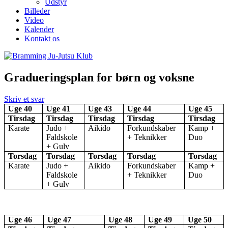
Udstyr
Billeder
Video
Kalender
Kontakt os
Gradueringsplan for børn og voksne
Skriv et svar
Uge 40
Uge 41
Uge 43
Uge 44
Uge 45
Tirsdag
Tirsdag
Tirsdag
Tirsdag
Tirsdag
Karate
Judo +
Aikido
Forkundskaber
Kamp +
Faldskole
+ Teknikker
Duo
+ Gulv
Torsdag
Torsdag
Torsdag
Torsdag
Torsdag
Karate
Judo +
Aikido
Forkundskaber
Kamp +
Faldskole
+ Teknikker
Duo
+ Gulv
Uge 46
Uge 47
Uge 48
Uge 49
Uge 50