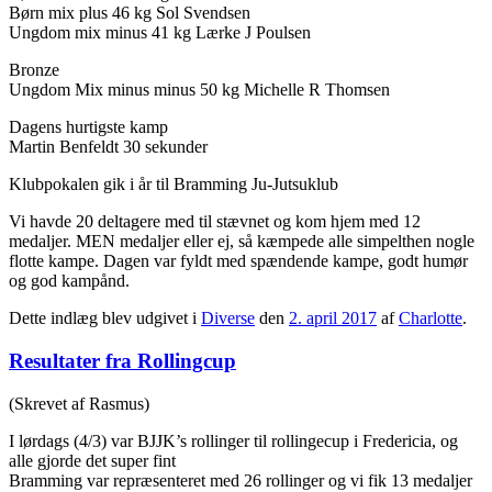
Børn mix plus 46 kg Sol Svendsen
Ungdom mix minus 41 kg Lærke J Poulsen
Bronze
Ungdom Mix minus minus 50 kg Michelle R Thomsen
Dagens hurtigste kamp
Martin Benfeldt 30 sekunder
Klubpokalen gik i år til Bramming Ju-Jutsuklub
Vi havde 20 deltagere med til stævnet og kom hjem med 12
medaljer. MEN medaljer eller ej, så kæmpede alle simpelthen nogle
flotte kampe. Dagen var fyldt med spændende kampe, godt humør
og god kampånd.
Dette indlæg blev udgivet i
Diverse
den
2. april 2017
af
Charlotte
.
Resultater fra Rollingcup
(Skrevet af Rasmus)
I lørdags (4/3) var BJJK’s rollinger til rollingecup i Fredericia, og
alle gjorde det super fint
Bramming var repræsenteret med 26 rollinger og vi fik 13 medaljer