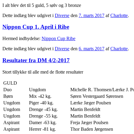
I alt blev det til 5 guld, 5 sølv og 3 bronze
Dette indlæg blev udgivet i
Diverse
den
7. marts 2017
af
Charlotte
.
Nippon Cup 1. April i Ribe
Hermed indbydelse:
Nippon Cup Ribe
Dette indlæg blev udgivet i
Diverse
den
6. marts 2017
af
Charlotte
.
Resultater fra DM 4/2-2017
Stort tillykke til alle med de flotte resultater
GULD
Duo
Ungdom
Michelle R. Thomsen/Lærke J. P
Børn
Mix -42 kg.
Søren Vestergaard Sørensen
Ungdom
Piger -40 kg.
Lærke Jæger Poulsen
Ungdom
Drenge -45 kg.
Martin Benfeldt
Ungdom
Drenge -55 kg.
Martin Benfeldt
Aspirant
Damer -63 kg.
Freja Jæger Poulsen
Aspirant
Herrer -81 kg.
Thor Baden Jørgensen