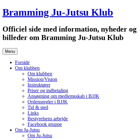
Hop
Bramming Ju-Jutsu Klub
til
indhold
Officiel side med information, nyheder og
billeder om Bramming Ju-Jutsu Klub
Menu
Forside
Om klubben
Om klubben
Mission/Vision
Instruktører
Priser og indbetaling
Ansøgning om medlemsskab i BJJK
Ordensregler i BJJK
Tid & sted
Links
Bestyrelsens arbejde
Facebook gruppe
Om Ju-Jutsu
Om Ju-Jutsu