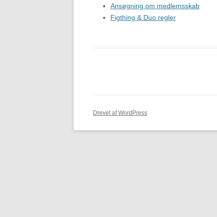
Ansøgning om medlemsskab
ORDENSREGLER I BJJK
Figthing & Duo regler
TID & STED
LINKS
BESTYRELSENS ARBEJDE
FACEBOOK GRUPPE
Drevet af WordPress