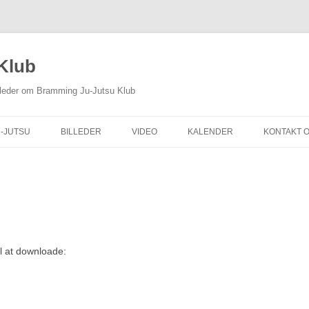
Klub
illeder om Bramming Ju-Jutsu Klub
U-JUTSU
BILLEDER
VIDEO
KALENDER
KONTAKT 
JU-JUTSU
TYR
l at downloade:
KAB I