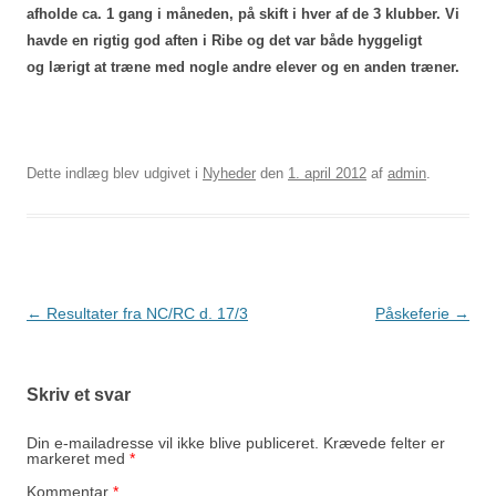
afholde ca. 1 gang i måneden, på skift i hver af de 3 klubber. Vi
havde en rigtig god aften i Ribe og det var både hyggeligt
og lærigt at træne med nogle andre elever og en anden træner.
Dette indlæg blev udgivet i
Nyheder
den
1. april 2012
af
admin
.
Indlægsnavigation
←
Resultater fra NC/RC d. 17/3
Påskeferie
→
Skriv et svar
Din e-mailadresse vil ikke blive publiceret.
Krævede felter er
markeret med
*
Kommentar
*