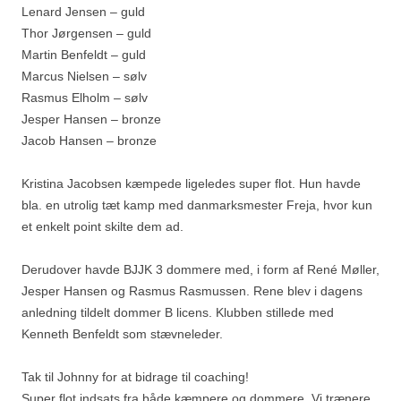
Lenard Jensen – guld
Thor Jørgensen – guld
Martin Benfeldt – guld
Marcus Nielsen – sølv
Rasmus Elholm – sølv
Jesper Hansen – bronze
Jacob Hansen – bronze
Kristina Jacobsen kæmpede ligeledes super flot. Hun havde
bla. en utrolig tæt kamp med danmarksmester Freja, hvor kun
et enkelt point skilte dem ad.
Derudover havde BJJK 3 dommere med, i form af René Møller,
Jesper Hansen og Rasmus Rasmussen. Rene blev i dagens
anledning tildelt dommer B licens. Klubben stillede med
Kenneth Benfeldt som stævneleder.
Tak til Johnny for at bidrage til coaching!
Super flot indsats fra både kæmpere og dommere. Vi trænere