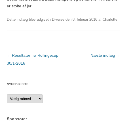
er stolte af jer
Dette indlæg blev udgivet i
Diverse
den
8. februar 2016
af
Charlotte
.
Indlægsnavigation
←
Resultater fra Rollingecup
Næste indlæg
→
30/1-2016
NYHEDSLISTE
Nyhedsliste
Sponsorer