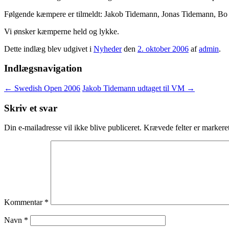
Følgende kæmpere er tilmeldt: Jakob Tidemann, Jonas Tidemann, Bo J
Vi ønsker kæmperne held og lykke.
Dette indlæg blev udgivet i
Nyheder
den
2. oktober 2006
af
admin
.
Indlægsnavigation
←
Swedish Open 2006
Jakob Tidemann udtaget til VM
→
Skriv et svar
Din e-mailadresse vil ikke blive publiceret.
Krævede felter er marker
Kommentar
*
Navn
*