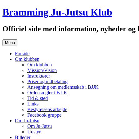
Hop
Bramming Ju-Jutsu Klub
til
indhold
Officiel side med information, nyheder o
Menu
Forside
Om klubben
Om klubben
Mission/Vision
Instruktører
Priser og indbetaling
Ansøgning om medlemsskab i BJJK
Ordensregler i BJJK
Tid & sted
Links
Bestyrelsens arbejde
Facebook gruppe
Om Ju-Jutsu
Om Ju-Jutsu
Udstyr
Billeder