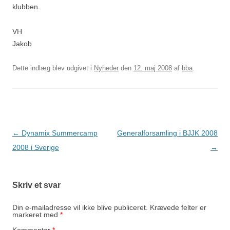
klubben.
VH
Jakob
Dette indlæg blev udgivet i
Nyheder
den
12. maj 2008
af
bba
.
Indlægsnavigation
←
Dynamix Summercamp
Generalforsamling i BJJK 2008
2008 i Sverige
→
Skriv et svar
Din e-mailadresse vil ikke blive publiceret.
Krævede felter er
markeret med
*