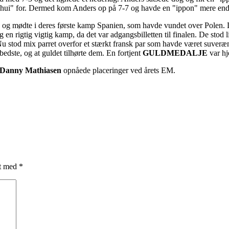
"chui" for. Dermed kom Anders op på 7-7 og havde en "ippon" mere e
de og mødte i deres første kamp Spanien, som havde vundet over Pole
en rigtig vigtig kamp, da det var adgangsbilletten til finalen. De stod
u stod mix parret overfor et stærkt fransk par som havde været suveræne
bedste, og at guldet tilhørte dem. En fortjent
GULDMEDALJE
var h
Danny
Mathiasen
opnåede placeringer ved årets EM.
et med
*