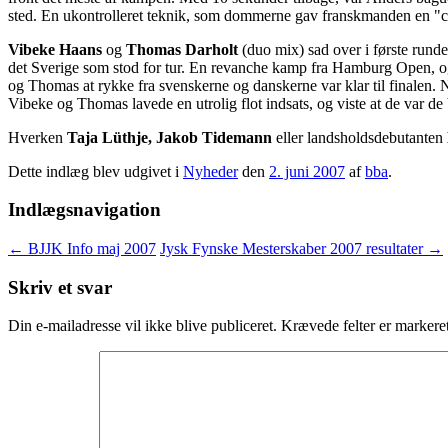
sted. En ukontrolleret teknik, som dommerne gav franskmanden en 
Vibeke Haans
og
Thomas Darholt
(duo mix) sad over i første run
det Sverige som stod for tur. En revanche kamp fra Hamburg Open, og 
og Thomas at rykke fra svenskerne og danskerne var klar til finalen. N
Vibeke og Thomas lavede en utrolig flot indsats, og viste at de var de 
Hverken
Taja
Lüthje, Jakob
Tidemann
eller landsholdsdebutanten
Dette indlæg blev udgivet i
Nyheder
den
2. juni 2007
af
bba
.
Indlægsnavigation
←
BJJK Info maj 2007
Jysk Fynske Mesterskaber 2007 resultater
→
Skriv et svar
Din e-mailadresse vil ikke blive publiceret.
Krævede felter er marker