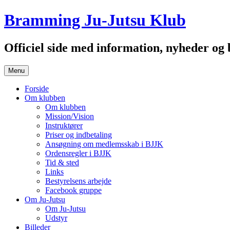
Hop
Bramming Ju-Jutsu Klub
til
indhold
Officiel side med information, nyheder o
Menu
Forside
Om klubben
Om klubben
Mission/Vision
Instruktører
Priser og indbetaling
Ansøgning om medlemsskab i BJJK
Ordensregler i BJJK
Tid & sted
Links
Bestyrelsens arbejde
Facebook gruppe
Om Ju-Jutsu
Om Ju-Jutsu
Udstyr
Billeder