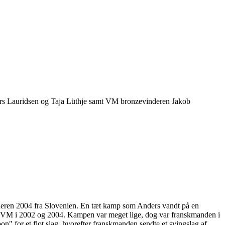
ders Lauridsen og Taja Lüthje samt VM bronzevinderen Jakob
nderen 2004 fra Slovenien. En tæt kamp som Anders vandt på en
andt VM i 2002 og 2004. Kampen var meget lige, dog var franskmanden i
" for et flot slag, hvorefter franskmanden sendte et svingslag af