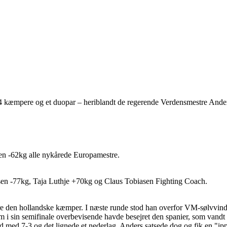
ed 4 kæmpere og et duopar – heriblandt de regerende Verdensmestre An
n -62kg alle nykårede Europamestre.
n -77kg, Taja Luthje +70kg og Claus Tobiasen Fighting Coach.
ejre den hollandske kæmper. I næste runde stod han overfor VM-sølvvi
 som i sin semifinale overbevisende havde besejret den spanier, som v
med 7-3 og det lignede et nederlag. Anders satsede dog og fik en "ippon