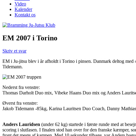
Video
Kalender
Kontakt os
EM 2007 i Torino
Skriv et svar
EM i Ju-jitsu blev i år afholdt i Torino i pinsen. Danmark deltog m
Tidemann.
Nederst fra venstre:
Thomas Darholt Duo mix, Vibeke Haans Duo mix og Anders Lauritse
Øverst fra venstre:
Jakob Tidemann -85kg, Karina Lauritsen Duo Coach, Danny Mathiase
Anders Lauridsen
(under 62 kg) startede i første runde med at bes
scoring i slutfasen. I finalen stod han over for den franske kæmper,
front det meste af kampen. Med 10 sekunder tilbage, var Anders bagud 