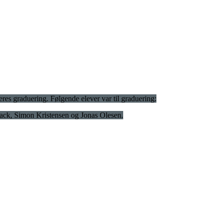
res graduering. Følgende elever var til graduering:
back, Simon Kristensen og Jonas Olesen.