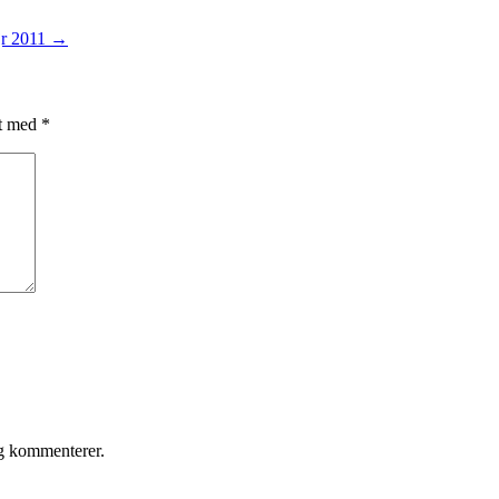
jr 2011
→
et med
*
eg kommenterer.