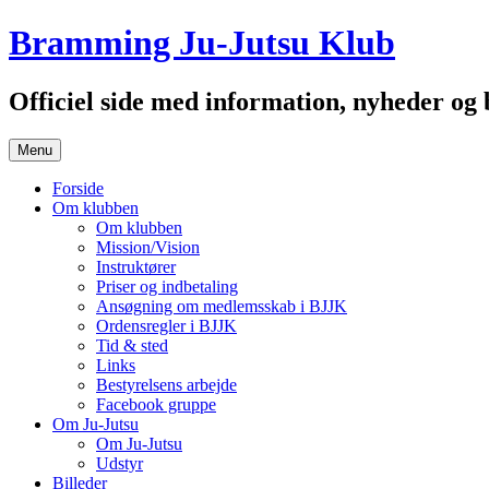
Hop
Bramming Ju-Jutsu Klub
til
indhold
Officiel side med information, nyheder o
Menu
Forside
Om klubben
Om klubben
Mission/Vision
Instruktører
Priser og indbetaling
Ansøgning om medlemsskab i BJJK
Ordensregler i BJJK
Tid & sted
Links
Bestyrelsens arbejde
Facebook gruppe
Om Ju-Jutsu
Om Ju-Jutsu
Udstyr
Billeder