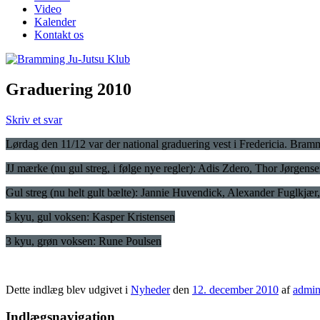
Video
Kalender
Kontakt os
Graduering 2010
Skriv et svar
Lørdag den 11/12 var der national graduering vest i Fredericia. Bramm
JJ mærke (nu gul streg, i følge nye regler): Adis Zdero, Thor Jørg
Gul streg (nu helt gult bælte): Jannie Huvendick, Alexander Fuglkjær
5 kyu, gul voksen: Kasper Kristensen
3 kyu, grøn voksen: Rune Poulsen
Dette indlæg blev udgivet i
Nyheder
den
12. december 2010
af
admi
Indlægsnavigation