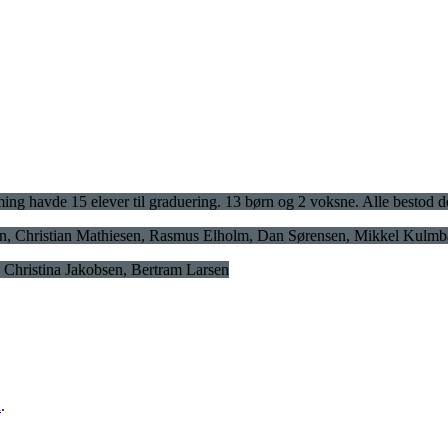
ing havde 15 elever til graduering. 13 børn og 2 voksne. Alle bestod de
ensen, Christian Mathiesen, Rasmus Elholm, Dan Sørensen, Mikkel Kulm
, Christina Jakobsen, Bertram Larsen
n
.