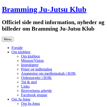
Hop
Bramming Ju-Jutsu Klub
til
indhold
Officiel side med information, nyheder og
billeder om Bramming Ju-Jutsu Klub
Menu
Forside
Om klubben
Om klubben
Mission/Vision
Instruktører
Priser og indbetaling
Ansøgning om medlemsskab i BJJK
Ordensregler i BJJK
Tid & sted
Links
Bestyrelsens arbejde
Facebook gruppe
Om Ju-Jutsu
Om Ju-Jutsu