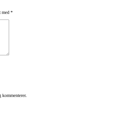
et med
*
eg kommenterer.