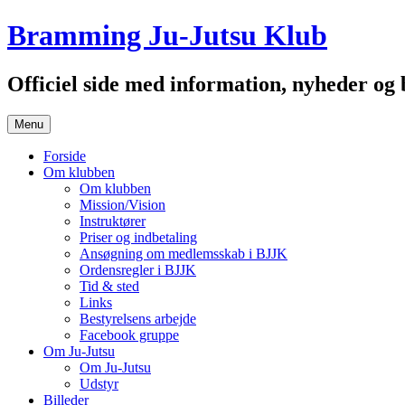
Hop
Bramming Ju-Jutsu Klub
til
indhold
Officiel side med information, nyheder o
Menu
Forside
Om klubben
Om klubben
Mission/Vision
Instruktører
Priser og indbetaling
Ansøgning om medlemsskab i BJJK
Ordensregler i BJJK
Tid & sted
Links
Bestyrelsens arbejde
Facebook gruppe
Om Ju-Jutsu
Om Ju-Jutsu
Udstyr
Billeder