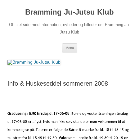
Hop
til
Bramming Ju-Jutsu Klub
indhold
Officiel side med information, nyheder og billeder om Bramming Ju-
Jutsu Klub
Menu
Info & Huskeseddel sommeren 2008
Graduering i BJJK tirsdag d. 17/06-08
. Børne og voskentræningen tirsdag
d. 17/06-08 er aflyst, hvis man ikke selv skal op er man velkommen til at
komme og se på. Tiderne er følgende
Børn
: JJ-mærke fra kl. 18 til 18.45 og
gul streg fra kl. 18.45 til 19.30.
Voksne
: gul bælte fra kl. 19.30 til 20.15 og