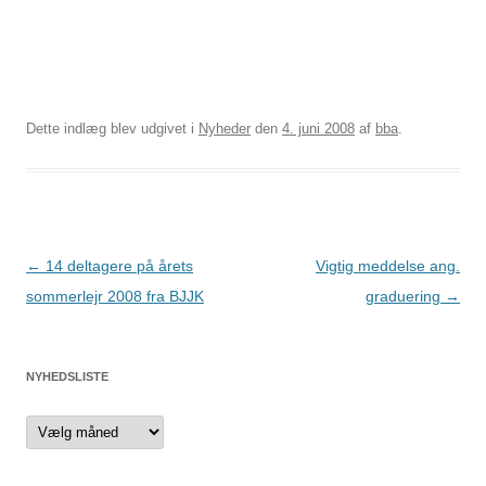
Dette indlæg blev udgivet i
Nyheder
den
4. juni 2008
af
bba
.
Indlægsnavigation
←
14 deltagere på årets
Vigtig meddelse ang.
sommerlejr 2008 fra BJJK
graduering
→
NYHEDSLISTE
Nyhedsliste