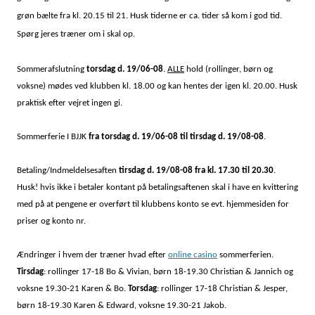
grøn bælte fra kl. 20.15 til 21. Husk tiderne er ca. tider så kom i god tid.
Spørg jeres træner om i skal op.
Sommerafslutning
torsdag d. 19/06-08
.
ALLE
hold (rollinger, børn og
voksne) mødes ved klubben kl. 18.00 og kan hentes der igen kl. 20.00. Husk
praktisk efter vejret ingen gi.
Sommerferie I BJJK
fra torsdag d. 19/06-08 til tirsdag d. 19/08-08
.
Betaling/Indmeldelsesaften
tirsdag d. 19/08-08 fra kl. 17.30 til 20.30
.
Husk! hvis ikke i betaler kontant på betalingsaftenen skal i have en kvittering
med på at pengene er overført til klubbens konto se evt. hjemmesiden for
priser og konto nr.
Ændringer i hvem der træner hvad efter
online casino
sommerferien.
Tirsdag
: rollinger 17-18 Bo & Vivian, børn 18-19.30 Christian & Jannich og
voksne 19.30-21 Karen & Bo.
Torsdag
: rollinger 17-18 Christian & Jesper,
børn 18-19.30 Karen & Edward, voksne 19.30-21 Jakob.