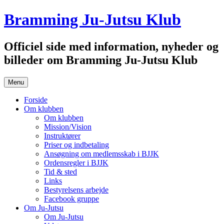
Hop
Bramming Ju-Jutsu Klub
til
indhold
Officiel side med information, nyheder og
billeder om Bramming Ju-Jutsu Klub
Menu
Forside
Om klubben
Om klubben
Mission/Vision
Instruktører
Priser og indbetaling
Ansøgning om medlemsskab i BJJK
Ordensregler i BJJK
Tid & sted
Links
Bestyrelsens arbejde
Facebook gruppe
Om Ju-Jutsu
Om Ju-Jutsu