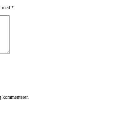
et med
*
eg kommenterer.