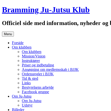
Hop
Bramming Ju-Jutsu Klub
til
indhold
Officiel side med information, nyheder o
Menu
Forside
Om klubben
Om klubben
Mission/Vision
Instruktører
Priser og indbetaling
Ansøgning om medlemsskab i BJJK
Ordensregler i BJJK
Tid & sted
Links
Bestyrelsens arbejde
Facebook gruppe
Om Ju-Jutsu
Om Ju-Jutsu
Udstyr
Billeder