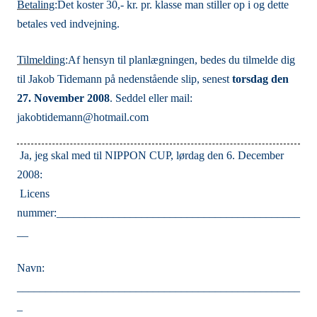
Betaling
:
Det koster 30,- kr. pr. klasse man stiller op i og dette
betales ved indvejning.
Tilmelding
:
Af hensyn til planlægningen, bedes du tilmelde dig
til Jakob Tidemann på nedenstående slip, senest
torsdag den
27. November 2008
. Seddel eller mail:
jakobtidemann@hotmail.com
Ja, jeg skal med til NIPPON CUP, lørdag den 6. December
2008:
Licens
nummer:___________________________________________
__
Navn:
__________________________________________________
_