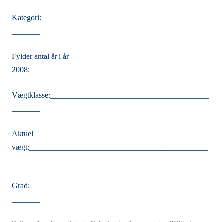
Kategori:__________________________________________
_______
Fylder antal år i år
2008:_____________________________________
Vægtklasse:________________________________________
_______
Aktuel
vægt:_____________________________________________
_
Grad:_____________________________________________
_______