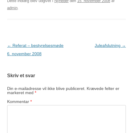
Dette indlæg blev udgivet i
Nyheder
den
15. november 2008
af
admin
.
Indlægsnavigation
←
Referat – bestyrelsesmøde
Juleafslutning
→
6. november 2008
Skriv et svar
Din e-mailadresse vil ikke blive publiceret.
Krævede felter er
markeret med
*
Kommentar
*