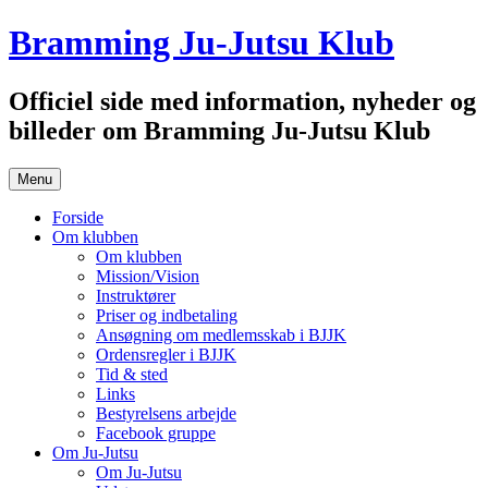
Hop
Bramming Ju-Jutsu Klub
til
indhold
Officiel side med information, nyheder og
billeder om Bramming Ju-Jutsu Klub
Menu
Forside
Om klubben
Om klubben
Mission/Vision
Instruktører
Priser og indbetaling
Ansøgning om medlemsskab i BJJK
Ordensregler i BJJK
Tid & sted
Links
Bestyrelsens arbejde
Facebook gruppe
Om Ju-Jutsu
Om Ju-Jutsu