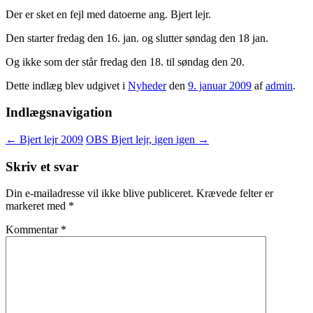
Der er sket en fejl med datoerne ang. Bjert lejr.
Den starter fredag den 16. jan. og slutter søndag den 18 jan.
Og ikke som der står fredag den 18. til søndag den 20.
Dette indlæg blev udgivet i
Nyheder
den
9. januar 2009
af
admin
.
Indlægsnavigation
←
Bjert lejr 2009
OBS Bjert lejr, igen igen
→
Skriv et svar
Din e-mailadresse vil ikke blive publiceret.
Krævede felter er
markeret med
*
Kommentar
*