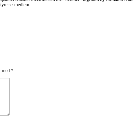
styrelsesmedlem.
et med
*