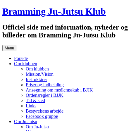
Hop
Bramming Ju-Jutsu Klub
til
indhold
Officiel side med information, nyheder og
billeder om Bramming Ju-Jutsu Klub
Menu
Forside
Om klubben
Om klubben
Mission/Vision
Instruktører
Priser og indbetaling
Ansøgning om medlemsskab i BJJK
Ordensregler i BJJK
Tid & sted
Links
Bestyrelsens arbejde
Facebook gruppe
Om Ju-Jutsu
Om Ju-Jutsu