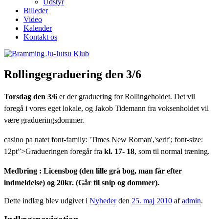
Udstyr
Billeder
Video
Kalender
Kontakt os
Rollingegraduering den 3/6
Torsdag den 3/6
er der graduering for Rollingeholdet. Det vil
foregå i vores eget lokale, og Jakob Tidemann fra voksenholdet vil
være gradueringsdommer.
casino pa natet font-family: 'Times New Roman','serif'; font-size:
12pt”>Gradueringen foregår fra
kl. 17- 18
, som til normal træning.
Medbring : Licensbog (den lille grå bog, man får efter
indmeldelse) og 20kr. (Går til snip og dommer).
Dette indlæg blev udgivet i
Nyheder
den
25. maj 2010
af
admin
.