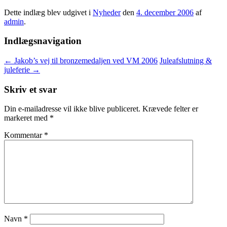
Dette indlæg blev udgivet i
Nyheder
den
4. december 2006
af
admin
.
Indlægsnavigation
←
Jakob’s vej til bronzemedaljen ved VM 2006
Juleafslutning &
juleferie
→
Skriv et svar
Din e-mailadresse vil ikke blive publiceret.
Krævede felter er
markeret med
*
Kommentar
*
Navn
*