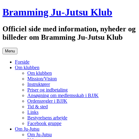
Hop
Bramming Ju-Jutsu Klub
til
indhold
Officiel side med information, nyheder og
billeder om Bramming Ju-Jutsu Klub
Menu
Forside
Om klubben
Om klubben
Mission/Vision
Instruktører
Priser og indbetaling
Ansøgning om medlemsskab i BJJK
Ordensregler i BJJK
Tid & sted
Links
Bestyrelsens arbejde
Facebook gruppe
Om Ju-Jutsu
Om Ju-Jutsu