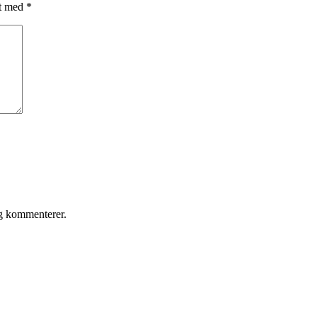
et med
*
eg kommenterer.