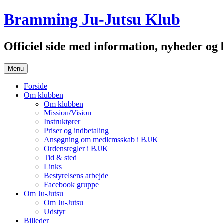
Hop
Bramming Ju-Jutsu Klub
til
indhold
Officiel side med information, nyheder o
Menu
Forside
Om klubben
Om klubben
Mission/Vision
Instruktører
Priser og indbetaling
Ansøgning om medlemsskab i BJJK
Ordensregler i BJJK
Tid & sted
Links
Bestyrelsens arbejde
Facebook gruppe
Om Ju-Jutsu
Om Ju-Jutsu
Udstyr
Billeder