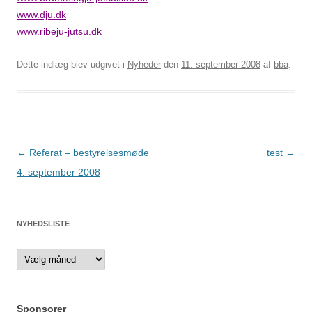
www.dju.dk
www.ribeju-jutsu.dk
Dette indlæg blev udgivet i
Nyheder
den
11. september 2008
af
bba
.
Indlægsnavigation
←
Referat – bestyrelsesmøde
test
→
4. september 2008
NYHEDSLISTE
Nyhedsliste
Sponsorer