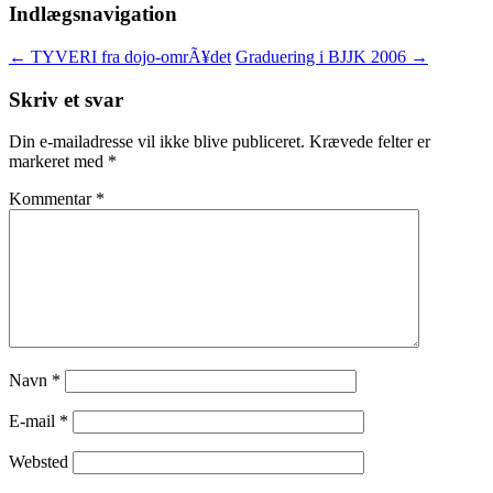
Indlægsnavigation
←
TYVERI fra dojo-omrÃ¥det
Graduering i BJJK 2006
→
Skriv et svar
Din e-mailadresse vil ikke blive publiceret.
Krævede felter er
markeret med
*
Kommentar
*
Navn
*
E-mail
*
Websted