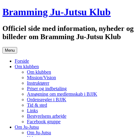
Hop
Bramming Ju-Jutsu Klub
til
indhold
Officiel side med information, nyheder og
billeder om Bramming Ju-Jutsu Klub
Menu
Forside
Om klubben
Om klubben
Mission/Vision
Instruktører
Priser og indbetaling
Ansøgning om medlemsskab i BJJK
Ordensregler i BJJK
Tid & sted
Links
Bestyrelsens arbejde
Facebook gruppe
Om Ju-Jutsu
Om Ju-Jutsu