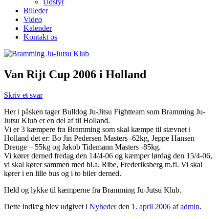
Udstyr
Billeder
Video
Kalender
Kontakt os
Van Rijt Cup 2006 i Holland
Skriv et svar
Her i påsken tager Bulldog Ju-Jitsu Fightteam som Bramming Ju-
Jutsu Klub er en del af til Holland.
Vi er 3 kæmpere fra Bramming som skal kæmpe til stævnet i
Holland det er: Bo Jin Pedersen Masters -62kg, Jeppe Hansen
Drenge – 55kg og Jakob Tidemann Masters -85kg.
Vi kører derned fredag den 14/4-06 og kæmper lørdag den 15/4-06,
vi skal kører sammen med bl.a. Ribe, Frederiksberg m.fl. Vi skal
kører i en lille bus og i to biler derned.
Held og lykke til kæmperne fra Bramming Ju-Jutsu Klub.
Dette indlæg blev udgivet i
Nyheder
den
1. april 2006
af
admin
.