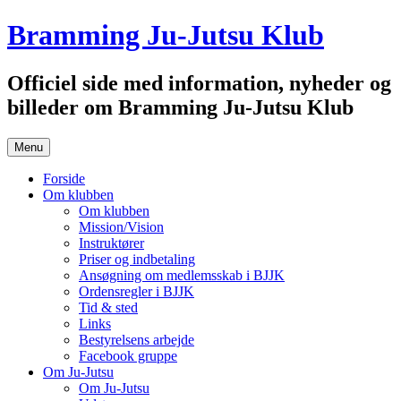
Hop
Bramming Ju-Jutsu Klub
til
indhold
Officiel side med information, nyheder og
billeder om Bramming Ju-Jutsu Klub
Menu
Forside
Om klubben
Om klubben
Mission/Vision
Instruktører
Priser og indbetaling
Ansøgning om medlemsskab i BJJK
Ordensregler i BJJK
Tid & sted
Links
Bestyrelsens arbejde
Facebook gruppe
Om Ju-Jutsu
Om Ju-Jutsu