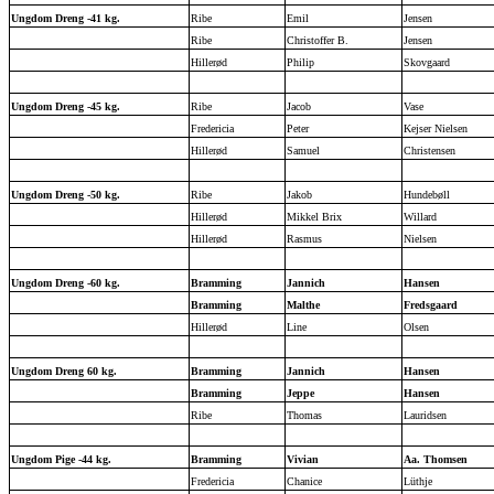
Ungdom Dreng -41 kg.
Ribe
Emil
Jensen
Ribe
Christoffer B.
Jensen
Hillerød
Philip
Skovgaard
Ungdom Dreng -45 kg.
Ribe
Jacob
Vase
Fredericia
Peter
Kejser Nielsen
Hillerød
Samuel
Christensen
Ungdom Dreng -50 kg.
Ribe
Jakob
Hundebøll
Hillerød
Mikkel Brix
Willard
Hillerød
Rasmus
Nielsen
Ungdom Dreng -60 kg.
Bramming
Jannich
Hansen
Bramming
Malthe
Fredsgaard
Hillerød
Line
Olsen
Ungdom Dreng 60 kg.
Bramming
Jannich
Hansen
Bramming
Jeppe
Hansen
Ribe
Thomas
Lauridsen
Ungdom Pige -44 kg.
Bramming
Vivian
Aa. Thomsen
Fredericia
Chanice
Lüthje