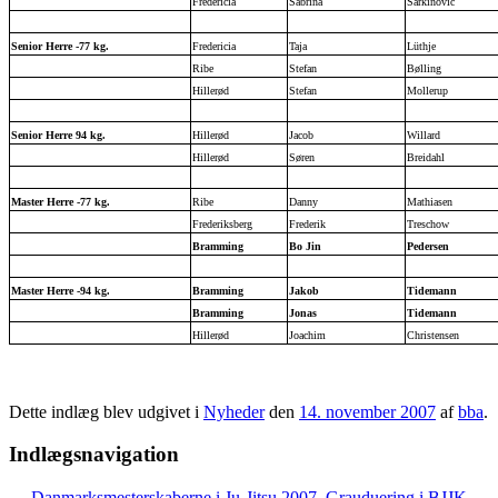
Fredericia
Sabrina
Sarkinovic
Senior Herre -77 kg.
Fredericia
Taja
Lüthje
Ribe
Stefan
Bølling
Hillerød
Stefan
Mollerup
Senior Herre 94 kg.
Hillerød
Jacob
Willard
Hillerød
Søren
Breidahl
Master Herre -77 kg.
Ribe
Danny
Mathiasen
Frederiksberg
Frederik
Treschow
Bramming
Bo Jin
Pedersen
Master Herre -94 kg.
Bramming
Jakob
Tidemann
Bramming
Jonas
Tidemann
Hillerød
Joachim
Christensen
Dette indlæg blev udgivet i
Nyheder
den
14. november 2007
af
bba
.
Indlægsnavigation
←
Danmarksmesterskaberne i Ju-Jitsu 2007.
Grauduering i BJJK