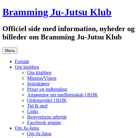
Hop
Bramming Ju-Jutsu Klub
til
indhold
Officiel side med information, nyheder og
billeder om Bramming Ju-Jutsu Klub
Menu
Forside
Om klubben
Om klubben
Mission/Vision
Instruktører
Priser og indbetaling
Ansøgning om medlemsskab i BJJK
Ordensregler i BJJK
Tid & sted
Links
Bestyrelsens arbejde
Facebook gruppe
Om Ju-Jutsu
Om Ju-Jutsu