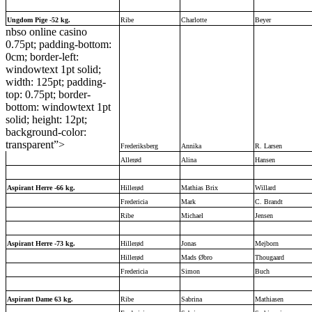
Ungdom Pige -52 kg.
Ribe
Charlotte
Beyer
nbso online casino
0.75pt; padding-bottom:
0cm; border-left:
windowtext 1pt solid;
width: 125pt; padding-
top: 0.75pt; border-
bottom: windowtext 1pt
solid; height: 12pt;
background-color:
transparent”>
Frederiksberg
Annika
R. Larsen
Allerød
Alina
Hansen
Aspirant Herre -66 kg.
Hillerød
Mathias Brix
Willard
Fredericia
Mark
C. Brandt
Ribe
Michael
Jensen
Aspirant Herre -73 kg.
Hillerød
Jonas
Mejborn
Hillerød
Mads Øbro
Thougaard
Fredericia
Simon
Buch
Aspirant Dame 63 kg.
Ribe
Sabrina
Mathiasen