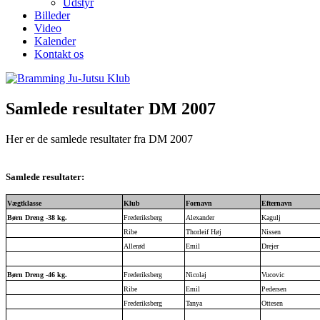
Udstyr
Billeder
Video
Kalender
Kontakt os
Samlede resultater DM 2007
Her er de samlede resultater fra DM 2007
Samlede resultater:
Vægtklasse
Klub
Fornavn
Efternavn
Børn Dreng -38 kg.
Frederiksberg
Alexander
Kagulj
Ribe
Thorleif Høj
Nissen
Allerød
Emil
Drejer
Børn Dreng -46 kg.
Frederiksberg
Nicolaj
Vucovic
Ribe
Emil
Pedersen
Frederiksberg
Tanya
Ottesen