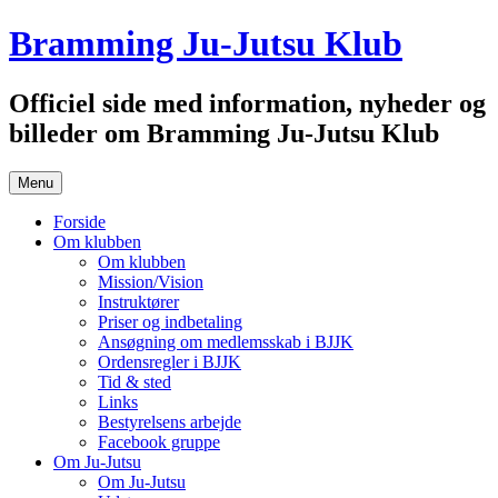
Hop
Bramming Ju-Jutsu Klub
til
indhold
Officiel side med information, nyheder og
billeder om Bramming Ju-Jutsu Klub
Menu
Forside
Om klubben
Om klubben
Mission/Vision
Instruktører
Priser og indbetaling
Ansøgning om medlemsskab i BJJK
Ordensregler i BJJK
Tid & sted
Links
Bestyrelsens arbejde
Facebook gruppe
Om Ju-Jutsu
Om Ju-Jutsu