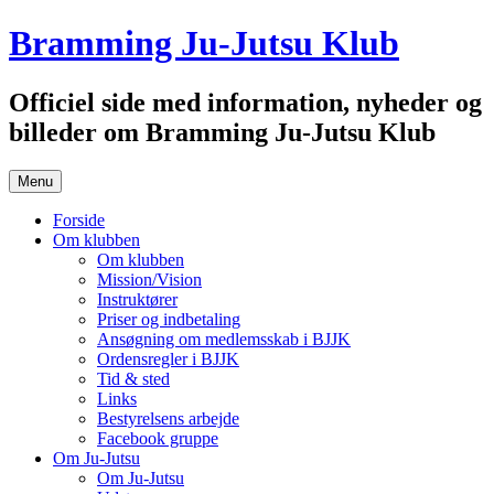
Hop
Bramming Ju-Jutsu Klub
til
indhold
Officiel side med information, nyheder og
billeder om Bramming Ju-Jutsu Klub
Menu
Forside
Om klubben
Om klubben
Mission/Vision
Instruktører
Priser og indbetaling
Ansøgning om medlemsskab i BJJK
Ordensregler i BJJK
Tid & sted
Links
Bestyrelsens arbejde
Facebook gruppe
Om Ju-Jutsu
Om Ju-Jutsu