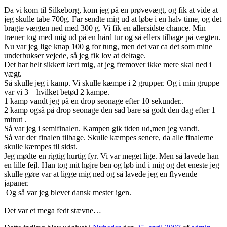
Da vi kom til Silkeborg, kom jeg på en prøvevægt, og fik at vide at
jeg skulle tabe 700g. Far sendte mig ud at løbe i en halv time, og det
bragte vægten ned med 300 g. Vi fik en allersidste chance. Min
træner tog med mig ud på en hård tur og så ellers tilbage på vægten.
Nu var jeg lige knap 100 g for tung, men det var ca det som mine
underbukser vejede, så jeg fik lov at deltage.
Det har helt sikkert lært mig, at jeg fremover ikke mere skal ned i
vægt.
Så skulle jeg i kamp. Vi skulle kæmpe i 2 grupper. Og i min gruppe
var vi 3 – hvilket betød 2 kampe.
1 kamp vandt jeg på en drop seonage efter 10 sekunder..
2 kamp også på drop seonage den sad bare så godt den dag efter 1
minut .
Så var jeg i semifinalen. Kampen gik tiden ud,men jeg vandt.
Så var der finalen tilbage. Skulle kæmpes senere, da alle finalerne
skulle kæmpes til sidst.
Jeg mødte en rigtig hurtig fyr. Vi var meget lige. Men så lavede han
en lille fejl. Han tog mit højre ben og løb ind i mig og det eneste jeg
skulle gøre var at ligge mig ned og så lavede jeg en flyvende
japaner.
Og så var jeg blevet dansk mester igen.
Det var et mega fedt stævne…