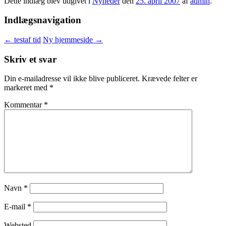
Dette indlæg blev udgivet i
Nyheder
den
25. april 2007
af
admin
.
Indlægsnavigation
←
testaf tid
Ny hjemmeside
→
Skriv et svar
Din e-mailadresse vil ikke blive publiceret.
Krævede felter er
markeret med
*
Kommentar
*
Navn
*
E-mail
*
Websted