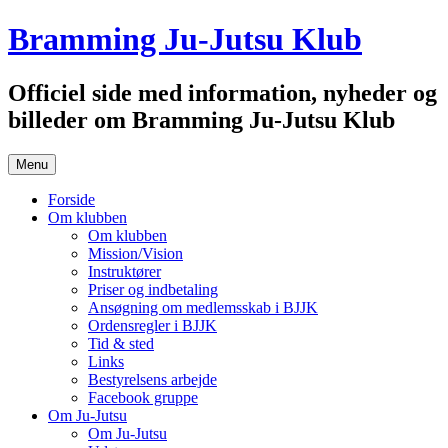
Hop
Bramming Ju-Jutsu Klub
til
indhold
Officiel side med information, nyheder og
billeder om Bramming Ju-Jutsu Klub
Menu
Forside
Om klubben
Om klubben
Mission/Vision
Instruktører
Priser og indbetaling
Ansøgning om medlemsskab i BJJK
Ordensregler i BJJK
Tid & sted
Links
Bestyrelsens arbejde
Facebook gruppe
Om Ju-Jutsu
Om Ju-Jutsu