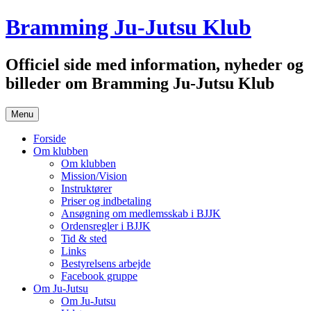
Hop
Bramming Ju-Jutsu Klub
til
indhold
Officiel side med information, nyheder og
billeder om Bramming Ju-Jutsu Klub
Menu
Forside
Om klubben
Om klubben
Mission/Vision
Instruktører
Priser og indbetaling
Ansøgning om medlemsskab i BJJK
Ordensregler i BJJK
Tid & sted
Links
Bestyrelsens arbejde
Facebook gruppe
Om Ju-Jutsu
Om Ju-Jutsu