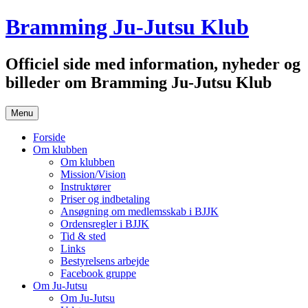
Hop
Bramming Ju-Jutsu Klub
til
indhold
Officiel side med information, nyheder og
billeder om Bramming Ju-Jutsu Klub
Menu
Forside
Om klubben
Om klubben
Mission/Vision
Instruktører
Priser og indbetaling
Ansøgning om medlemsskab i BJJK
Ordensregler i BJJK
Tid & sted
Links
Bestyrelsens arbejde
Facebook gruppe
Om Ju-Jutsu
Om Ju-Jutsu