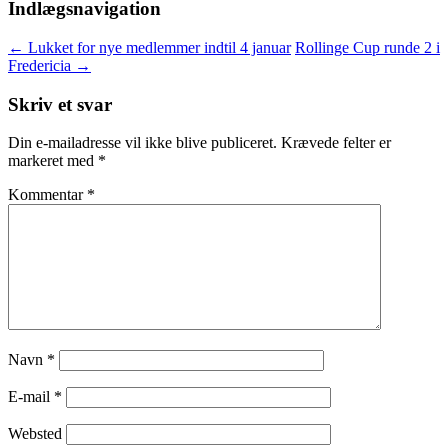
Indlægsnavigation
←
Lukket for nye medlemmer indtil 4 januar
Rollinge Cup runde 2 i
Fredericia
→
Skriv et svar
Din e-mailadresse vil ikke blive publiceret.
Krævede felter er
markeret med
*
Kommentar
*
Navn
*
E-mail
*
Websted