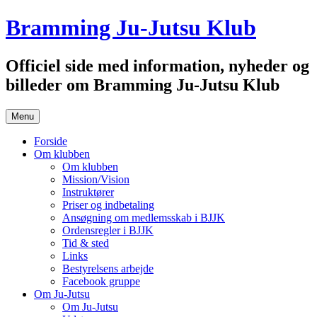
Hop
Bramming Ju-Jutsu Klub
til
indhold
Officiel side med information, nyheder og
billeder om Bramming Ju-Jutsu Klub
Menu
Forside
Om klubben
Om klubben
Mission/Vision
Instruktører
Priser og indbetaling
Ansøgning om medlemsskab i BJJK
Ordensregler i BJJK
Tid & sted
Links
Bestyrelsens arbejde
Facebook gruppe
Om Ju-Jutsu
Om Ju-Jutsu